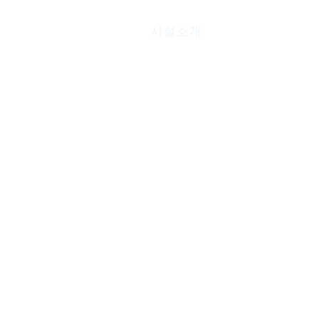
펜션소개
시설소개
고객리뷰
주